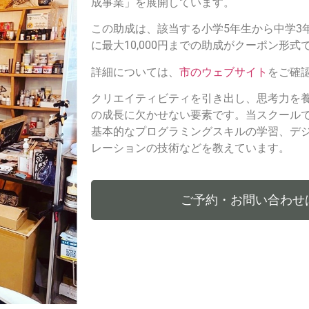
成事業」を展開しています。
この助成は、該当する小学5年生から中学3
に最大10,000円までの助成がクーポン形
詳細については、
市のウェブサイト
をご確
クリエイティビティを引き出し、思考力を
の成長に欠かせない要素です。当スクール
基本的なプログラミングスキルの学習、デ
レーションの技術などを教えています。
ご予約・お問い合わせは